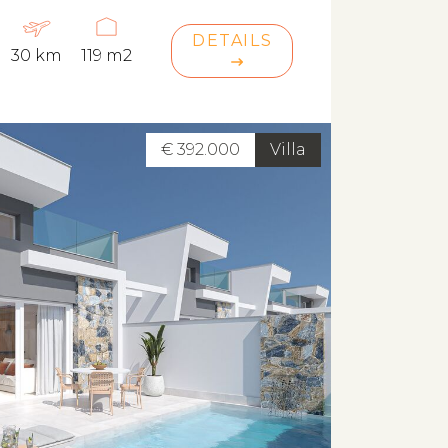
DETAILS
30 km
119 m2
€ 392.000
Villa