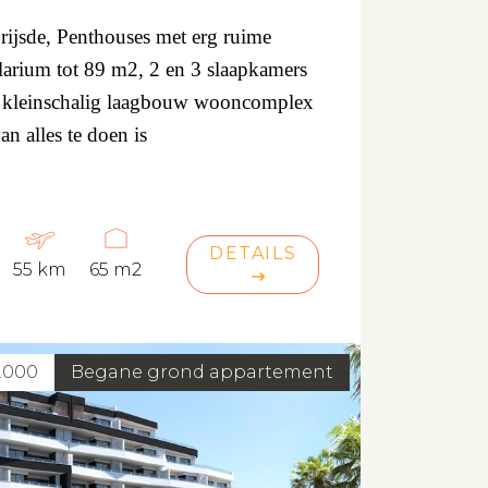
rijsde, Penthouses met erg ruime
arium tot 89 m2, 2 en 3 slaapkamers
n kleinschalig laagbouw wooncomplex
n alles te doen is
DETAILS
55 km
65 m2
.000
Begane grond appartement