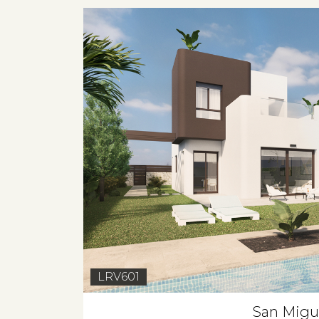
LRV601
San Migue