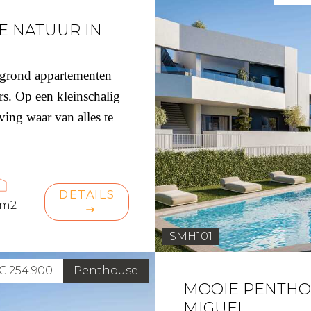
E NATUUR IN
 grond appartementen
s. Op een kleinschalig
ng waar van alles te
DETAILS
 m2
SMH101
€ 254.900
Penthouse
MOOIE PENTHOU
MIGUEL