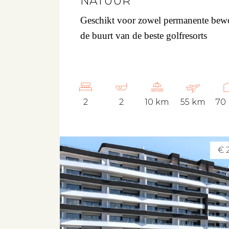
NATUUR
Geschikt voor zowel permanente bewo
de buurt van de beste golfresorts
Aanbod
Koopwoningen
Huurwoningen
2
2
10 km
55 km
70
Verkocht
Verhuurd
€ 
Diensten
Verkopen