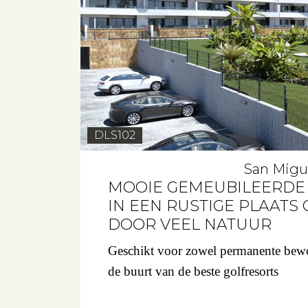
Verhuren
Beleggen
Beheren
Projectbegeleiding
Zoeken
DLS102
San Migue
MOOIE GEMEUBILEERDE
IN EEN RUSTIGE PLAAT
Spanje
DOOR VEEL NATUUR
Aanbod
Geschikt voor zowel permanente bewo
de buurt van de beste golfresorts