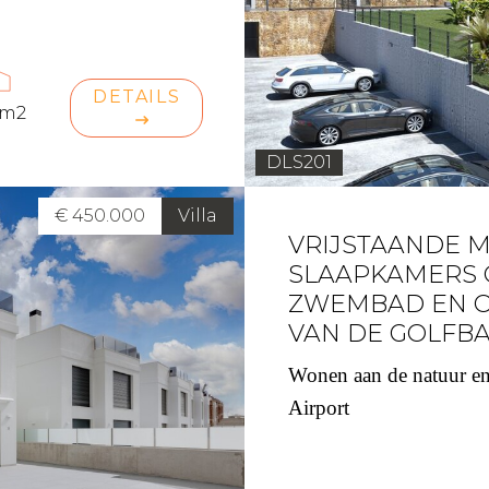
DETAILS
 m2
DLS201
€ 450.000
Villa
VRIJSTAANDE M
SLAAPKAMERS 
ZWEMBAD EN O
VAN DE GOLFB
Wonen aan de natuur en
Airport