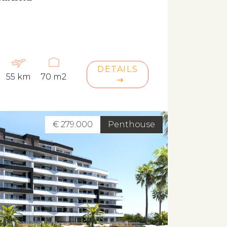
DETAILS
55 km
70 m2
€ 279.000
Penthouse