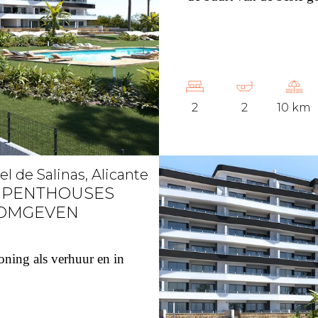
2
2
10 km
l de Salinas, Alicante
 PENTHOUSES
S OMGEVEN
ning als verhuur en in