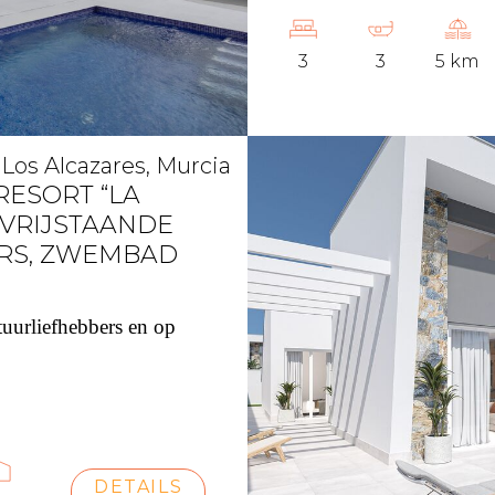
3
3
5 km
Los Alcazares, Murcia
RESORT “LA
 VRIJSTAANDE
ERS, ZWEMBAD
tuurliefhebbers en op
DETAILS