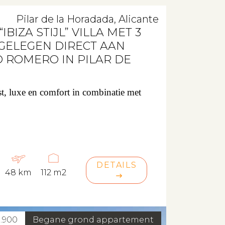
Pilar de la Horadada, Alicante
BIZA STIJL” VILLA MET 3
GELEGEN DIRECT AAN
 ROMERO IN PILAR DE
st, luxe en comfort in combinatie met
DETAILS
48 km
112 m2
9.900
Begane grond appartement