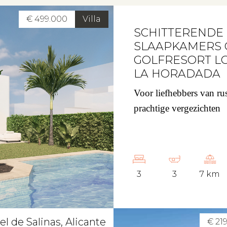
€ 499.000
Villa
SCHITTERENDE “I
SLAAPKAMERS 
GOLFRESORT LO
LA HORADADA
Voor liefhebbers van ru
prachtige vergezichten
3
3
7 km
l de Salinas, Alicante
€ 21