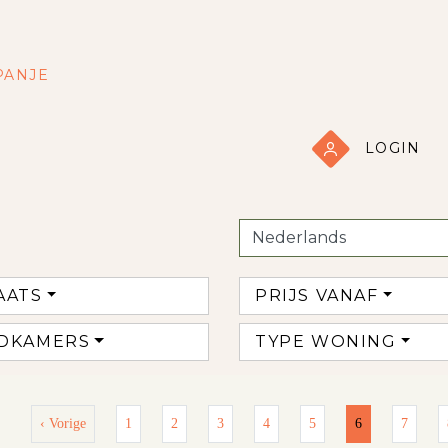
PANJE
LOGIN
AATS
PRIJS VANAF
DKAMERS
TYPE WONING
‹ Vorige
1
2
3
4
5
6
7