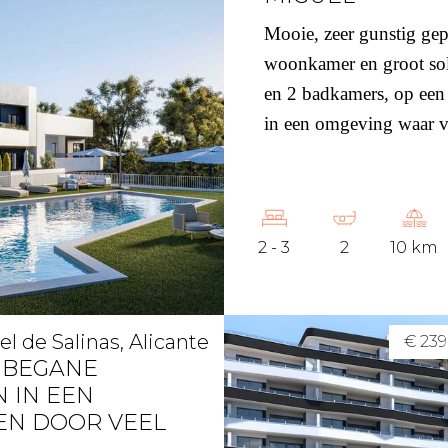
Mooie, zeer gunstig gep
woonkamer en groot sol
en 2 badkamers, op ee
in een omgeving waar va
2 - 3
2
10 km
l de Salinas, Alicante
€ 239
 BEGANE
 IN EEN
EN DOOR VEEL