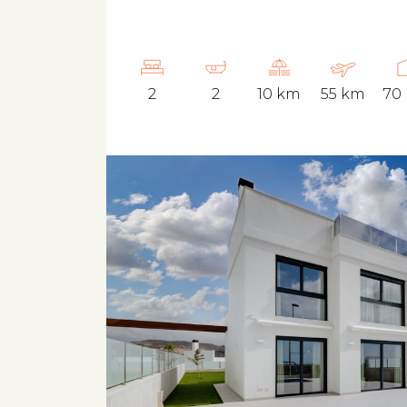
2
2
10 km
55 km
70