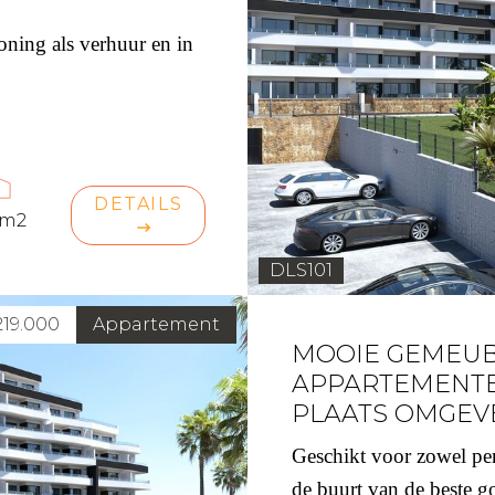
ning als verhuur en in
Over ons
Contact
DETAILS
 m2
DLS101
219.000
Appartement
MOOIE GEMEUB
APPARTEMENTE
PLAATS OMGEV
Geschikt voor zowel pe
de buurt van de beste go