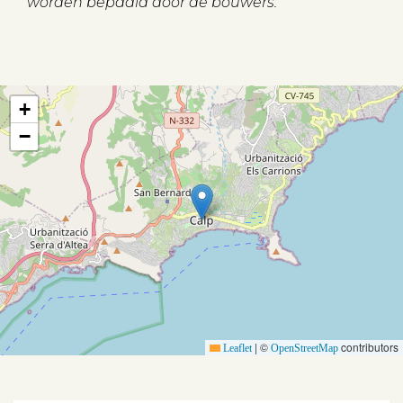
worden bepaald door de bouwers.
Aanbod
+
−
Koopwoningen
Huurwoningen
Verkocht
Verhuurd
Diensten
|
©
contributors
Leaflet
OpenStreetMap
Verkopen