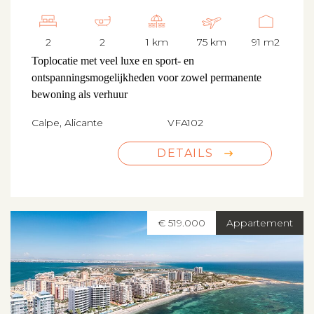
2
2
1 km
75 km
91 m2
Toplocatie met veel luxe en sport- en
ontspanningsmogelijkheden voor zowel permanente
bewoning als verhuur
Calpe, Alicante
VFA102
DETAILS
€ 519.000
Appartement