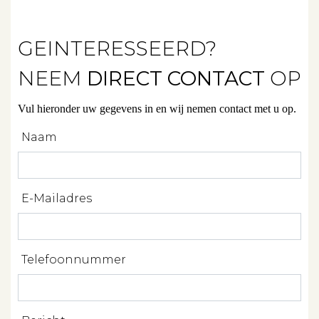
Verhuren
GEINTERESSEERD?
Beleggen
NEEM
DIRECT CONTACT
OP
Beheren
Projectbegeleiding
Vul hieronder uw gegevens in en wij nemen contact met u op.
Naam
Zoeken
Spanje
E-Mailadres
Aanbod
Telefoonnummer
Over ons