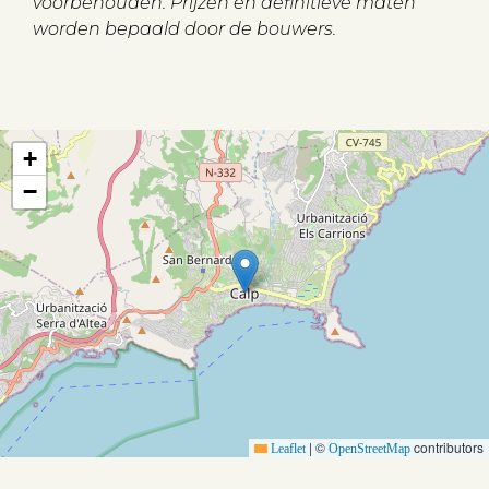
voorbehouden. Prijzen en definitieve maten
worden bepaald door de bouwers.
Aanbod
+
−
Koopwoningen
Huurwoningen
Verkocht
Verhuurd
Diensten
|
©
contributors
Leaflet
OpenStreetMap
Verkopen