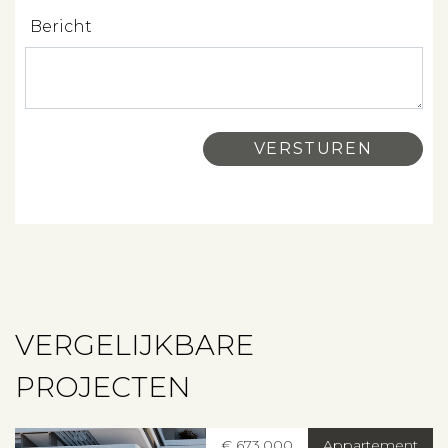
Contact
Bericht
VERGELIJKBARE
PROJECTEN
€ 673.000
Appartement