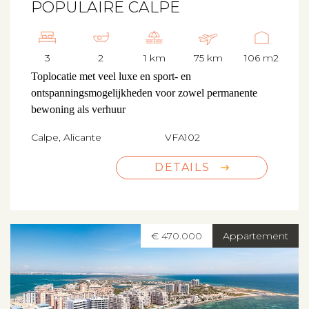
POPULAIRE CALPE
3
2
1 km
75 km
106 m2
Toplocatie met veel luxe en sport- en
ontspanningsmogelijkheden voor zowel permanente
bewoning als verhuur
Calpe, Alicante
VFA102
DETAILS
€ 470.000
Appartement