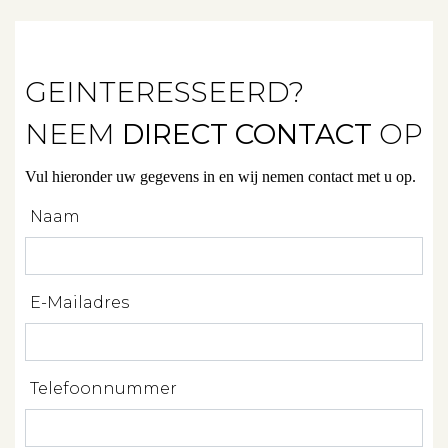
Verhuren
Beleggen
GEINTERESSEERD?
Beheren
NEEM
DIRECT CONTACT
OP
Projectbegeleiding
Vul hieronder uw gegevens in en wij nemen contact met u op.
Zoeken
Naam
Spanje
E-Mailadres
Aanbod
Telefoonnummer
Over ons