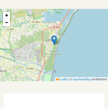
+
−
Aanbod
Koopwoningen
|
©
contributors
Leaflet
OpenStreetMap
Huurwoningen
Verkocht
Verhuurd