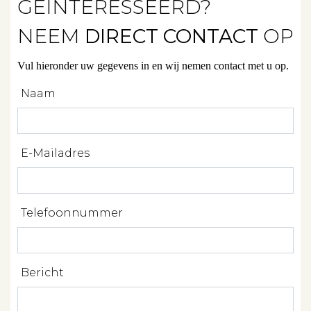
GEINTERESSEERD?
NEEM
DIRECT CONTACT
OP
Diensten
Vul hieronder uw gegevens in en wij nemen contact met u op.
Verkopen
Naam
Verhuren
Beleggen
E-Mailadres
Beheren
Projectbegeleiding
Telefoonnummer
Zoeken
Bericht
Spanje