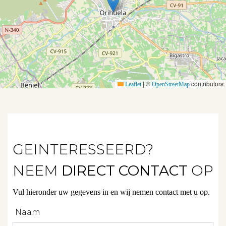
Aanbod
|
©
contributors
Leaflet
OpenStreetMap
Koopwoningen
Huurwoningen
Verkocht
GEINTERESSEERD?
Verhuurd
NEEM
DIRECT CONTACT
OP
Vul hieronder uw gegevens in en wij nemen contact met u op.
Diensten
Naam