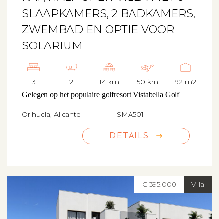
SLAAPKAMERS, 2 BADKAMERS,
ZWEMBAD EN OPTIE VOOR
SOLARIUM
3
2
14 km
50 km
92 m2
Gelegen op het populaire golfresort Vistabella Golf
Orihuela, Alicante
SMA501
DETAILS
€ 395.000
Villa