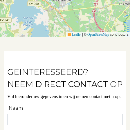
|
©
contributors
Leaflet
OpenStreetMap
Aanbod
Koopwoningen
GEINTERESSEERD?
Huurwoningen
NEEM
DIRECT CONTACT
OP
Verkocht
Vul hieronder uw gegevens in en wij nemen contact met u op.
Verhuurd
Naam
Diensten