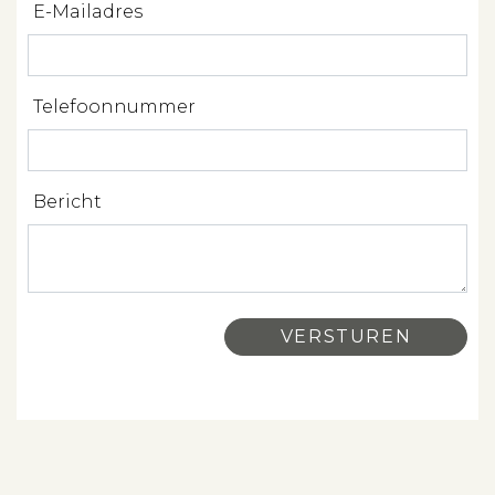
E-Mailadres
Verkopen
Verhuren
Telefoonnummer
Beleggen
Beheren
Bericht
Projectbegeleiding
Zoeken
Spanje
Aanbod