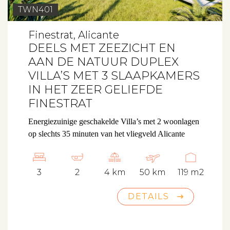
TWN401
Finestrat, Alicante
Aanbod
DEELS MET ZEEZICHT EN
AAN DE NATUUR DUPLEX
Koopwoningen
VILLA’S MET 3 SLAAPKAMERS
IN HET ZEER GELIEFDE
Huurwoningen
FINESTRAT
Verkocht
Energiezuinige geschakelde Villa’s met 2 woonlagen
Verhuurd
op slechts 35 minuten van het vliegveld Alicante
Diensten
3
2
4 km
50 km
119 m2
DETAILS
Verkopen
Verhuren