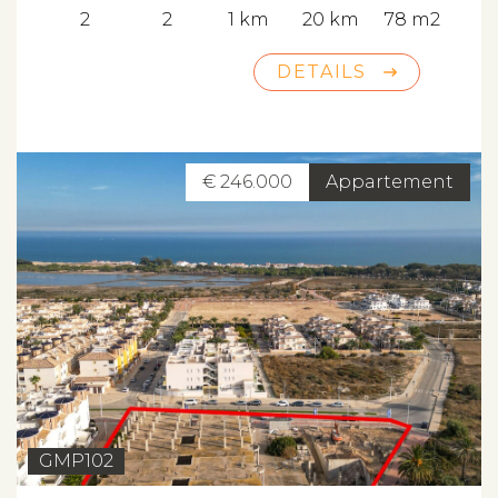
2
2
1 km
20 km
78 m2
DETAILS
€ 246.000
Appartement
GMP102