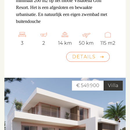
minimaal 200 m2 op het mooie Vistabella Golf
Resort. Het is een afgesloten en bewaakte
urbanisatie. En natuurlijk een eigen zwembad met
buitendouche
3
2
14 km
50 km
115 m2
DETAILS
€ 549.900
Villa