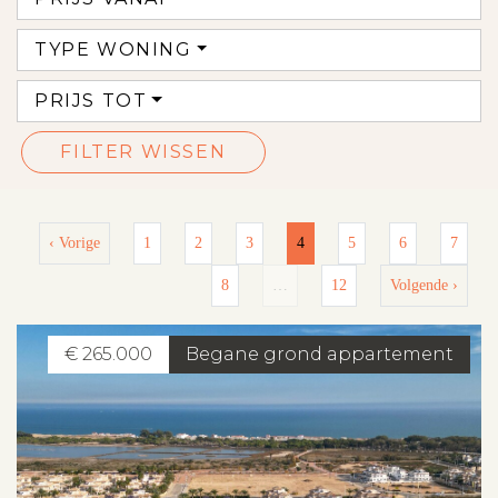
TYPE WONING
PRIJS TOT
FILTER WISSEN
‹ Vorige
1
2
3
4
5
6
7
8
…
12
Volgende ›
€ 265.000
Begane grond appartement