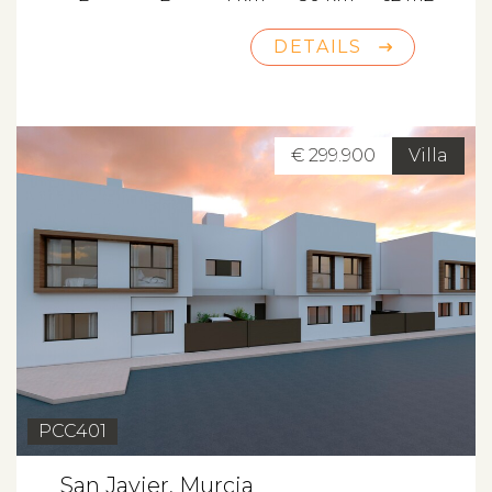
DETAILS
€ 299.900
Villa
PCC401
San Javier, Murcia