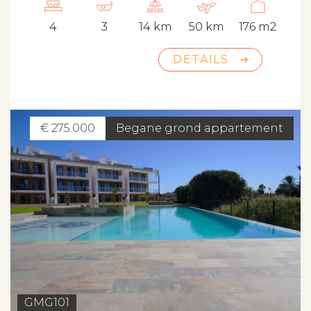
4
3
14 km
50 km
176 m2
DETAILS
€ 275.000
Begane grond appartement
GMG101