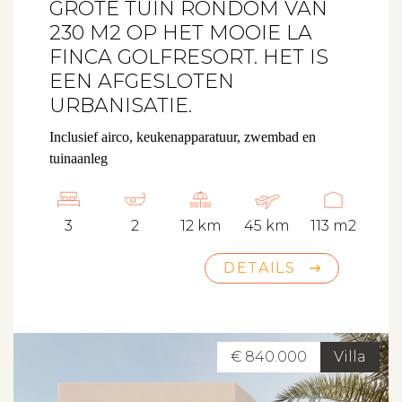
GROTE TUIN RONDOM VAN
230 M2 OP HET MOOIE LA
FINCA GOLFRESORT. HET IS
EEN AFGESLOTEN
URBANISATIE.
Inclusief airco, keukenapparatuur, zwembad en
tuinaanleg
3
2
12 km
45 km
113 m2
DETAILS
€ 840.000
Villa