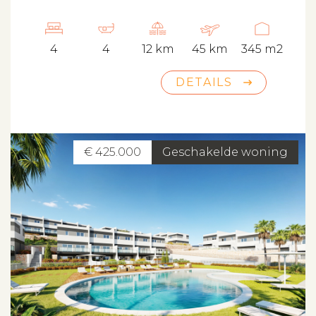
4
4
12 km
45 km
345 m2
DETAILS
€ 425.000
Geschakelde woning