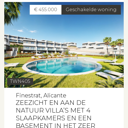
Beleggen
€ 455.000
Geschakelde woning
Beheren
Projectbegeleiding
Zoeken
Spanje
TWN405
Aanbod
Finestrat, Alicante
ZEEZICHT EN AAN DE
Over ons
NATUUR VILLA’S MET 4
SLAAPKAMERS EN EEN
Contact
BASEMENT IN HET ZEER