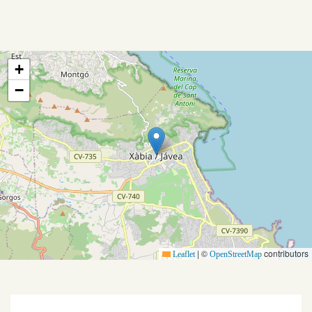
+
−
Aanbod
Koopwoningen
Huurwoningen
|
©
contributors
Verkocht
Leaflet
OpenStreetMap
Verhuurd