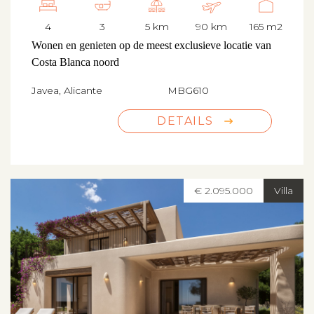
4
3
5 km
90 km
165 m2
Wonen en genieten op de meest exclusieve locatie van
Costa Blanca noord
Javea, Alicante
MBG610
DETAILS
€ 2.095.000
Villa