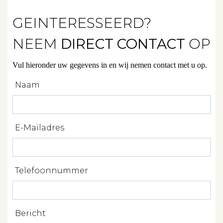
Diensten
GEINTERESSEERD?
NEEM
DIRECT CONTACT
OP
Verkopen
Vul hieronder uw gegevens in en wij nemen contact met u op.
Verhuren
Naam
Beleggen
Beheren
E-Mailadres
Projectbegeleiding
Zoeken
Telefoonnummer
Spanje
Bericht
Aanbod