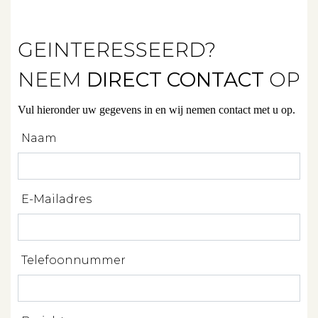
GEINTERESSEERD?
Diensten
NEEM
DIRECT CONTACT
OP
Verkopen
Vul hieronder uw gegevens in en wij nemen contact met u op.
Verhuren
Naam
Beleggen
Beheren
E-Mailadres
Projectbegeleiding
Zoeken
Telefoonnummer
Spanje