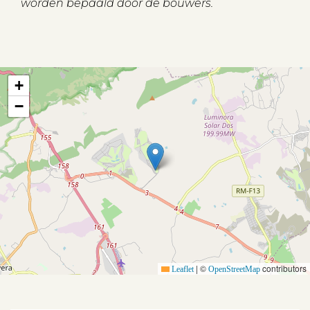
worden bepaald door de bouwers.
+
−
Aanbod
Koopwoningen
Huurwoningen
|
©
contributors
Leaflet
OpenStreetMap
Verkocht
Verhuurd