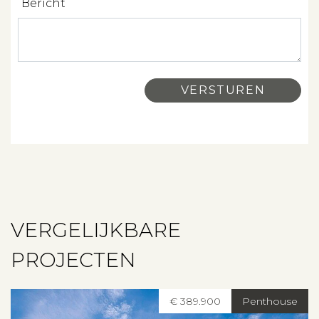
Bericht
Aanbod
Over ons
Contact
VERGELIJKBARE
PROJECTEN
€ 389.900
Penthouse