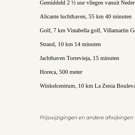
Gemiddeld 2 ½ uur vliegen vanuit Nederl
Verhuren
Alicante luchthaven, 55 km 40 minuten
Beleggen
Golf, 7 km Vistabella golf, Villamartin
Beheren
Strand, 10 km 14 minuten
Projectbegeleiding
Zoeken
Jachthaven Torrevieja, 15 minuten
Horeca, 500 meter
Winkelcentrum, 10 km La Zenia Bouleva
Spanje
Aanbod
Prijswijzigingen en andere afwijkinge