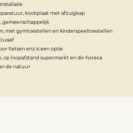
installatie
paratuur, kookplaat met afzuigkap
 gemeenschappelijk
Over ons
n, met gymtoestellen en kinderspeeltoestellen
lusief
or fietsen enz is een optie
Contact
ten, op loopafstand supermarkt en div horeca
an de natuur