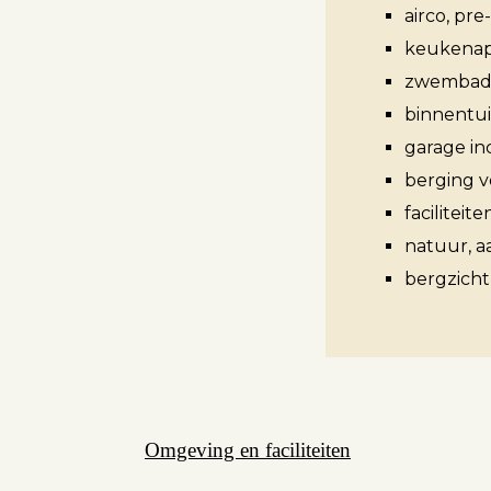
airco, pre-
keukenap
zwembad,
Aanbod
binnentui
garage inc
Koopwoningen
berging vo
Huurwoningen
facilitei
natuur, a
Verkocht
bergzicht
Verhuurd
Diensten
Omgeving en faciliteiten
Verkopen