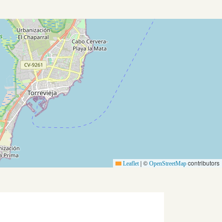
|
©
contributors
Leaflet
OpenStreetMap