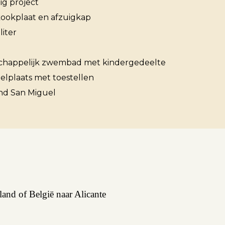
ig project
kookplaat en afzuigkap
liter
Over ons
happelijk zwembad met kindergedeelte
elplaats met toestellen
Contact
nd San Miguel
and of België naar Alicante