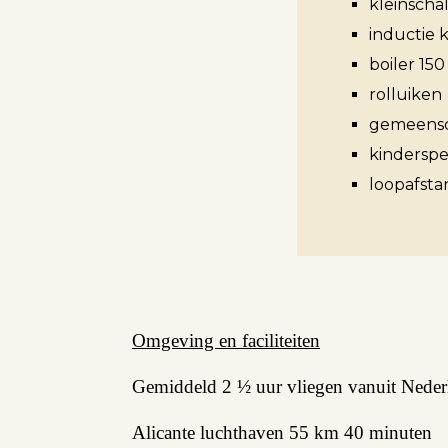
kleinschal
inductie 
boiler 150 
Aanbod
rolluiken
gemeensc
Koopwoningen
kinderspe
loopafsta
Huurwoningen
Verkocht
Verhuurd
Omgeving en faciliteiten
Diensten
Gemiddeld 2 ½ uur vliegen vanuit Nederl
Alicante luchthaven 55 km 40 minuten
Verkopen