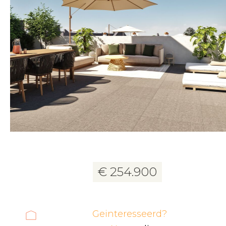
17 foto's
€ 254.900
Geinteresseerd?