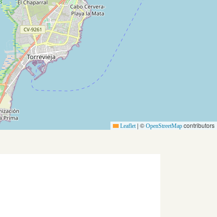
|
©
contributors
Leaflet
OpenStreetMap