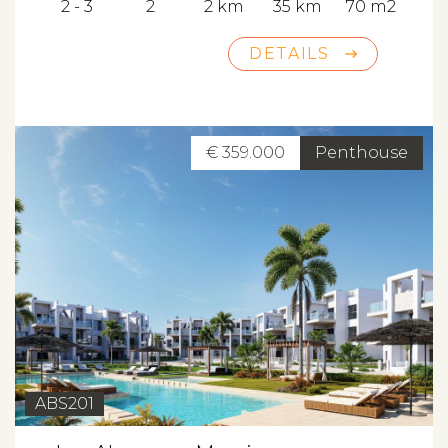
2 - 3
2
2 km
35 km
70 m2
DETAILS
€ 359.000
Penthouse
ABS201