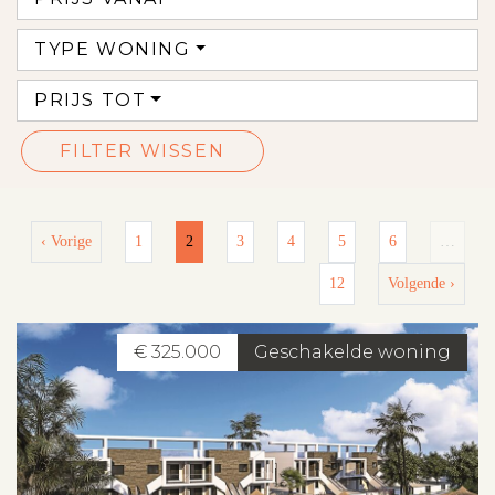
TYPE WONING
PRIJS TOT
FILTER WISSEN
‹ Vorige
1
2
3
4
5
6
…
12
Volgende ›
€ 325.000
Geschakelde woning