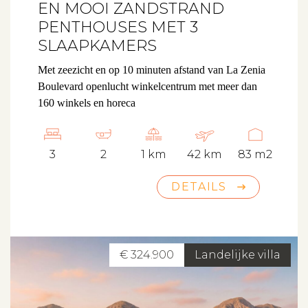
EN MOOI ZANDSTRAND
PENTHOUSES MET 3
SLAAPKAMERS
Met zeezicht en op 10 minuten afstand van La Zenia
Boulevard openlucht winkelcentrum met meer dan
160 winkels en horeca
3
2
1 km
42 km
83 m2
DETAILS
€ 324.900
Landelijke villa