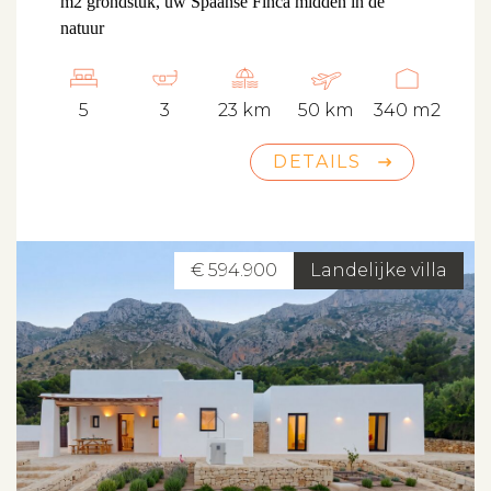
m2 grondstuk, uw Spaanse Finca midden in de
natuur
5
3
23 km
50 km
340 m2
DETAILS
€ 594.900
Landelijke villa