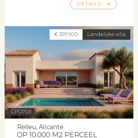
DETAILS
Beleggen
Beheren
Projectbegeleiding
€ 399.900
Landelijke villa
Zoeken
Spanje
Aanbod
Over ons
CPO703
Relleu, Alicante
Contact
OP 10.000 M2 PERCEEL