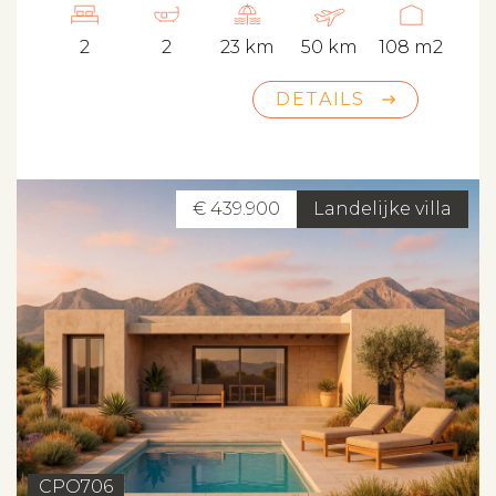
2
2
23 km
50 km
108 m2
DETAILS
€ 439.900
Landelijke villa
CPO706