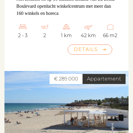
Boulevard openlucht winkelcentrum met meer dan
160 winkels en horeca
2 - 3
2
1 km
42 km
66 m2
DETAILS
€ 289.000
Appartement