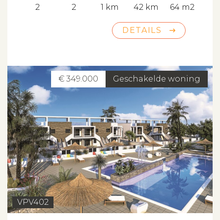
2
2
1 km
42 km
64 m2
DETAILS
€ 349.000
Geschakelde woning
VPV402