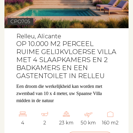
Aanbod
CPO705
Relleu, Alicante
Koopwoningen
OP 10.000 M2 PERCEEL
RUIME GELIJKVLOERSE VILLA
Huurwoningen
MET 4 SLAAPKAMERS EN 2
Verkocht
BADKAMERS EN EEN
GASTENTOILET IN RELLEU
Verhuurd
Een droom die werkelijkheid kan worden met
zwembad van 10 x 4 meter, uw Spaanse Villa
Diensten
midden in de natuur
Verkopen
4
2
23 km
50 km
160 m2
Verhuren