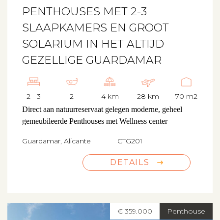
PENTHOUSES MET 2-3
SLAAPKAMERS EN GROOT
SOLARIUM IN HET ALTIJD
GEZELLIGE GUARDAMAR
2 - 3
2
4 km
28 km
70 m2
Direct aan natuurreservaat gelegen moderne, geheel
gemeubileerde Penthouses met Wellness center
Guardamar, Alicante
CTG201
DETAILS
€ 359.000
Penthouse