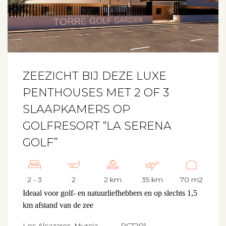
ZEEZICHT BIJ DEZE LUXE
PENTHOUSES MET 2 OF 3
SLAAPKAMERS OP
GOLFRESORT “LA SERENA
GOLF”
2 - 3
2
2 km
35 km
70 m2
Ideaal voor golf- en natuurliefhebbers en op slechts 1,5
km afstand van de zee
Los Alcazares, Murcia
PCT201