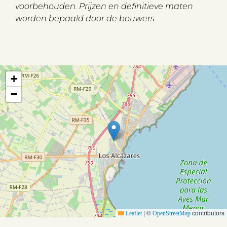
voorbehouden. Prijzen en definitieve maten
worden bepaald door de bouwers.
Aanbod
Koopwoningen
+
Huurwoningen
−
Verkocht
Verhuurd
Diensten
Verkopen
|
©
contributors
Leaflet
OpenStreetMap
Verhuren