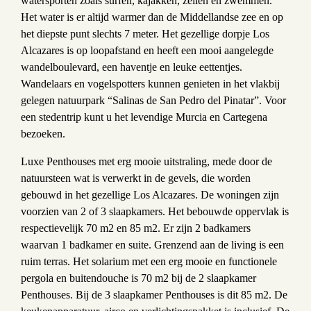
watersporten zoals surfen, kajakken, zeilen en zwemmen.
Het water is er altijd warmer dan de Middellandse zee en op
het diepste punt slechts 7 meter. Het gezellige dorpje Los
Alcazares is op loopafstand en heeft een mooi aangelegde
wandelboulevard, een haventje en leuke eettentjes.
Wandelaars en vogelspotters kunnen genieten in het vlakbij
gelegen natuurpark “Salinas de San Pedro del Pinatar”. Voor
een stedentrip kunt u het levendige Murcia en Cartegena
bezoeken.
Luxe Penthouses met erg mooie uitstraling, mede door de
natuursteen wat is verwerkt in de gevels, die worden
gebouwd in het gezellige Los Alcazares. De woningen zijn
voorzien van 2 of 3 slaapkamers. Het bebouwde oppervlak is
respectievelijk 70 m2 en 85 m2. Er zijn 2 badkamers
waarvan 1 badkamer en suite. Grenzend aan de living is een
ruim terras. Het solarium met een erg mooie en functionele
pergola en buitendouche is 70 m2 bij de 2 slaapkamer
Penthouses. Bij de 3 slaapkamer Penthouses is dit 85 m2. De