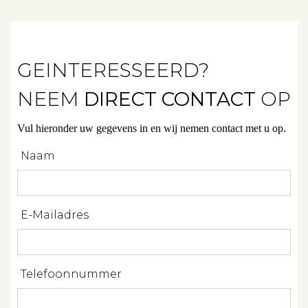
Beleggen
Beheren
GEINTERESSEERD?
Projectbegeleiding
NEEM
DIRECT CONTACT
OP
Zoeken
Vul hieronder uw gegevens in en wij nemen contact met u op.
Spanje
Naam
Aanbod
E-Mailadres
Over ons
Telefoonnummer
Contact