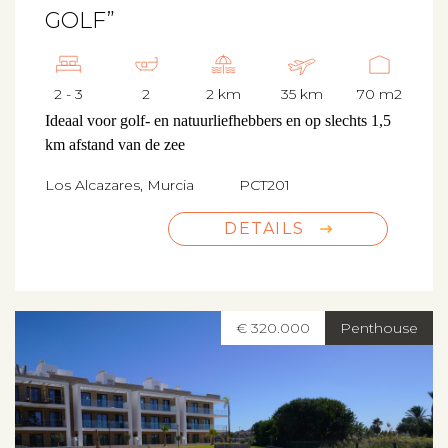
GOLF”
2 - 3
2
2 km
35 km
70 m2
Ideaal voor golf- en natuurliefhebbers en op slechts 1,5
km afstand van de zee
Los Alcazares, Murcia
PCT201
DETAILS
€ 320.000
Penthouse