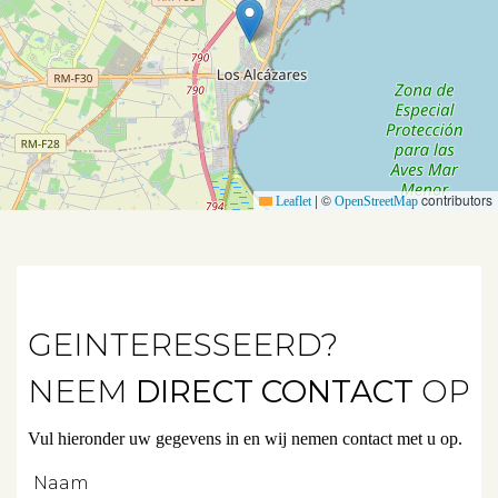
Huurwoningen
Verkocht
Verhuurd
Diensten
|
©
contributors
Leaflet
OpenStreetMap
Verkopen
Verhuren
GEINTERESSEERD?
Beleggen
NEEM
DIRECT CONTACT
OP
Beheren
Vul hieronder uw gegevens in en wij nemen contact met u op.
Projectbegeleiding
Naam
Zoeken