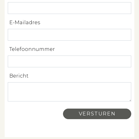
Spanje
E-Mailadres
Aanbod
Telefoonnummer
Over ons
Bericht
Contact