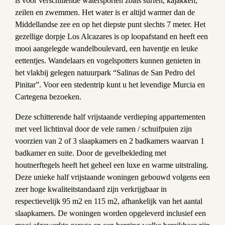
is voor verschillende watersporten zoals surfen, kajakken,
zeilen en zwemmen. Het water is er altijd warmer dan de
Middellandse zee en op het diepste punt slechts 7 meter. Het
gezellige dorpje Los Alcazares is op loopafstand en heeft een
mooi aangelegde wandelboulevard, een haventje en leuke
eettentjes. Wandelaars en vogelspotters kunnen genieten in
het vlakbij gelegen natuurpark “Salinas de San Pedro del
Pinitar”. Voor een stedentrip kunt u het levendige Murcia en
Cartegena bezoeken.
Deze schitterende half vrijstaande verdieping appartementen
met veel lichtinval door de vele ramen / schuifpuien zijn
voorzien van 2 of 3 slaapkamers en 2 badkamers waarvan 1
badkamer en suite. Door de gevelbekleding met
houtnerftegels heeft het geheel een luxe en warme uitstraling.
Deze unieke half vrijstaande woningen gebouwd volgens een
zeer hoge kwaliteitstandaard zijn verkrijgbaar in
respectievelijk 95 m2 en 115 m2, afhankelijk van het aantal
slaapkamers. De woningen worden opgeleverd
inclusief een