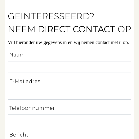
Beheren
GEINTERESSEERD?
Projectbegeleiding
NEEM
DIRECT CONTACT
OP
Zoeken
Vul hieronder uw gegevens in en wij nemen contact met u op.
Spanje
Naam
Aanbod
E-Mailadres
Over ons
Telefoonnummer
Contact
Bericht