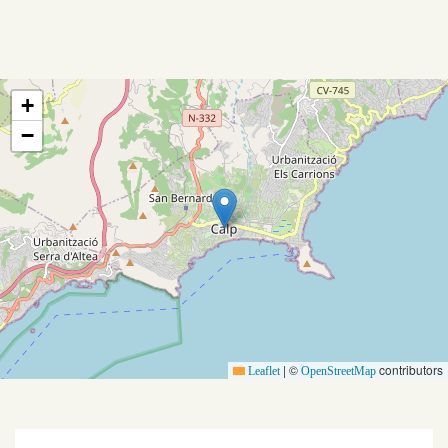
Aanbod
Koopwoningen
+
Huurwoningen
−
Verkocht
Verhuurd
Diensten
Verkopen
|
©
contributors
Leaflet
OpenStreetMap
Verhuren
Beleggen