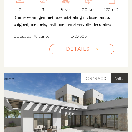
3
3
8 km
30 km
123 m2
Ruime woningen met luxe uitstraling inclusief airco,
witgoed, meubels, bedlinnen en sfeervolle decoraties
Quesada, Alicante
DLV605
DETAILS
€ 949.900
Villa