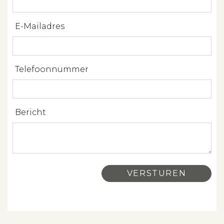
Spanje
E-Mailadres
Aanbod
Over ons
Telefoonnummer
Contact
Bericht