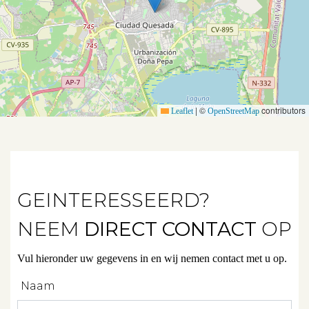
Verhuurd
Diensten
|
©
contributors
Leaflet
OpenStreetMap
Verkopen
Verhuren
Beleggen
GEINTERESSEERD?
Beheren
NEEM
DIRECT CONTACT
OP
Projectbegeleiding
Zoeken
Vul hieronder uw gegevens in en wij nemen contact met u op.
Naam