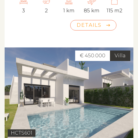
3
2
1 km
85 km
115 m2
DETAILS
€ 450.000
Villa
HCTS601