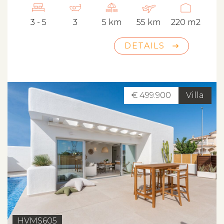
3 - 5
3
5 km
55 km
220 m2
DETAILS
€ 499.900
Villa
HVMS605