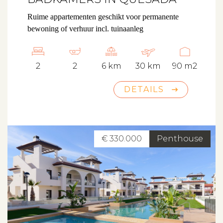
Ruime appartementen geschikt voor permanente
bewoning of verhuur incl. tuinaanleg
2
2
6 km
30 km
90 m2
DETAILS
€ 330.000
Penthouse