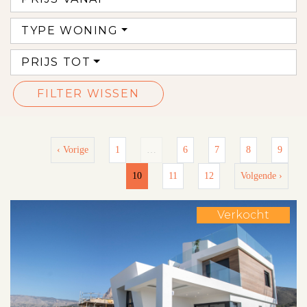
TYPE WONING
PRIJS TOT
FILTER WISSEN
‹ Vorige
1
…
6
7
8
9
10
11
12
Volgende ›
Verkocht