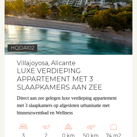
HQDA102
Villajoyosa, Alicante
LUXE VERDIEPING
APPARTEMENT MET 3
SLAAPKAMERS AAN ZEE
Direct aan zee gelegen luxe verdieping appartement
met 3 slaapkamers op afgesloten urbanisatie met
binnenzwembad en Wellness
3
2
0 km
50 km
74 m2