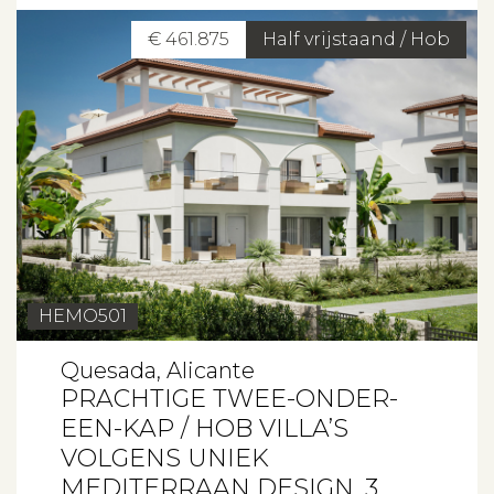
€ 461.875
Half vrijstaand / Hob
HEMO501
Quesada, Alicante
PRACHTIGE TWEE-ONDER-
EEN-KAP / HOB VILLA’S
VOLGENS UNIEK
MEDITERRAAN DESIGN, 3