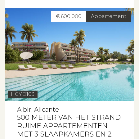
€ 600.000
Appartement
Aanbod
Koopwoningen
Huurwoningen
Verkocht
Verhuurd
HGYD103
Diensten
Albir, Alicante
500 METER VAN HET STRAND
Verkopen
RUIME APPARTEMENTEN
MET 3 SLAAPKAMERS EN 2
Verhuren