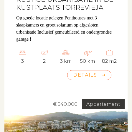
KUSTPLAATS TORREVIEJA
Op goede locatie gelegen Penthouses met 3
slaapkamers en groot solarium op afgesloten
urbanisatie
Inclusief gemeubileerd en ondergrondse
garage !
3
2
3 km
50 km
82 m2
DETAILS
€ 540.000
Appartement