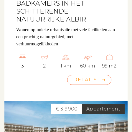
BADKAMERS IN HET
Beleggen
SCHITTERENDE
NATUURRIJKE ALBIR
Beheren
Wonen op unieke urbanisatie met vele faciliteiten aan
Projectbegeleiding
een prachtig natuurgebied, met
Zoeken
verhuurmogelijkheden
Spanje
3
2
1 km
60 km
99 m2
DETAILS
Aanbod
Over ons
€ 319.900
Appartement
Contact