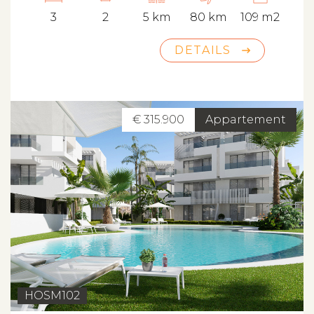
3
2
5 km
80 km
109 m2
DETAILS
€ 315.900
Appartement
HOSM102