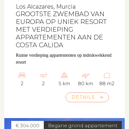
Los Alcazares, Murcia
GROOTSTE ZWEMBAD VAN
EUROPA OP UNIEK RESORT
MET VERDIEPING
APPARTEMENTEN AAN DE
COSTA CALIDA
Ruime verdieping appartementen op indrukwekkend
resort
2
2
5 km
80 km
88 m2
DETAILS
€ 304.000
Begane grond appartement