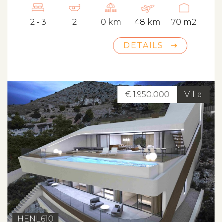
2 - 3
2
0 km
48 km
70 m2
DETAILS
€ 1.950.000
Villa
HENL610