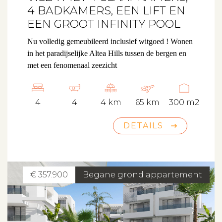
4 BADKAMERS, EEN LIFT EN
EEN GROOT INFINITY POOL
Nu volledig gemeubileerd inclusief witgoed !
Wonen
in het paradijselijke Altea Hills tussen de bergen en
met een fenomenaal zeezicht
4
4
4 km
65 km
300 m2
DETAILS
€ 357.900
Begane grond appartement