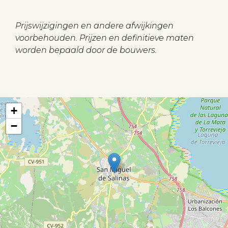
Prijswijzigingen en andere afwijkingen
voorbehouden. Prijzen en definitieve maten
worden bepaald door de bouwers.
Aanbod
Koopwoningen
Huurwoningen
+
−
Verkocht
Verhuurd
Diensten
Verkopen