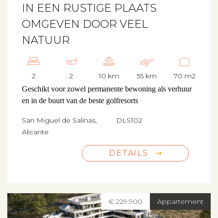
IN EEN RUSTIGE PLAATS
OMGEVEN DOOR VEEL
NATUUR
2
2
10 km
55 km
70 m2
Geschikt voor zowel permanente bewoning als verhuur
en in de buurt van de beste golfresorts
San Miguel de Salinas,
DLS102
Alicante
DETAILS
€ 229.900
Appartement