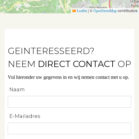
Verhuren
|
©
contributors
Leaflet
OpenStreetMap
Beleggen
Beheren
Projectbegeleiding
GEINTERESSEERD?
Zoeken
NEEM
DIRECT CONTACT
OP
Vul hieronder uw gegevens in en wij nemen contact met u op.
Spanje
Naam
Aanbod
E-Mailadres
Over ons