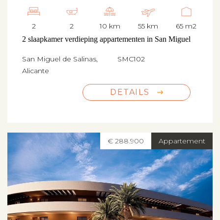
2
2
10 km
55 km
65 m2
2 slaapkamer verdieping appartementen in San Miguel
San Miguel de Salinas,
SMC102
Alicante
DETAILS
€ 288.900
Appartement