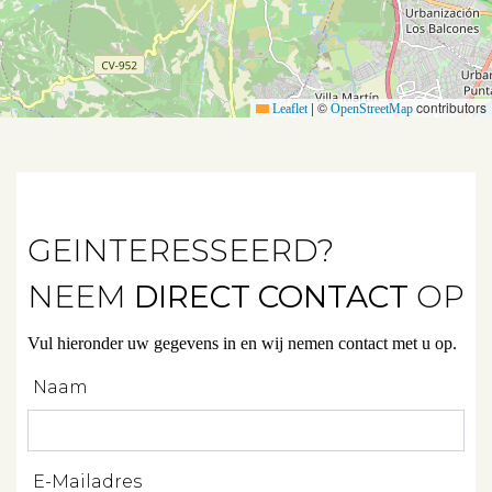
Huurwoningen
Verkocht
|
©
contributors
Verhuurd
Leaflet
OpenStreetMap
Diensten
GEINTERESSEERD?
Verkopen
NEEM
DIRECT CONTACT
OP
Verhuren
Vul hieronder uw gegevens in en wij nemen contact met u op.
Beleggen
Naam
Beheren
Projectbegeleiding
E-Mailadres
Zoeken