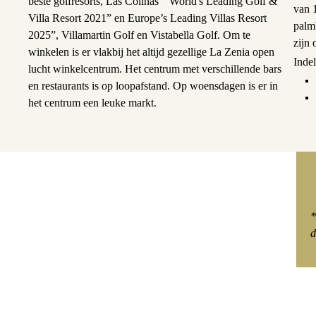
beste golfresorts, Las Colinas “World's Leading Golf &
van 1
Villa Resort 2021” en Europe’s Leading Villas Resort
palm
2025”, Villamartin Golf en Vistabella Golf. Om te
zijn 
winkelen is er vlakbij het altijd gezellige La Zenia open
Inde
lucht winkelcentrum. Het centrum met verschillende bars
en restaurants is op loopafstand. Op woensdagen is er in
het centrum een leuke markt.
*
d