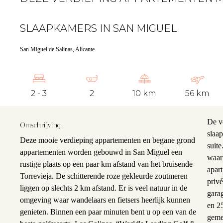
SLAAPKAMERS IN SAN MIGUEL
San Miguel de Salinas, Alicante
2 - 3
2
10 km
56 km
De v
Omschrijving
slaa
Deze mooie verdieping appartementen en begane grond
suit
appartementen worden gebouwd in San Miguel een
waarb
rustige plaats op een paar km afstand van het bruisende
apar
Torrevieja. De schitterende roze gekleurde zoutmeren
priv
liggen op slechts 2 km afstand. Er is veel natuur in de
gara
omgeving waar wandelaars en fietsers heerlijk kunnen
en 2
genieten. Binnen een paar minuten bent u op een van de
K
geme