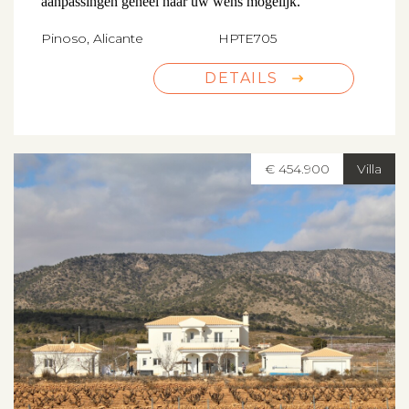
aanpassingen geheel naar uw wens mogelijk.
Pinoso, Alicante
HPTE705
DETAILS
€ 454.900
Villa