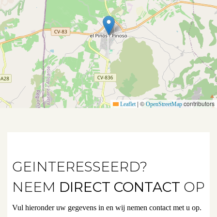
Aanbod
Koopwoningen
Huurwoningen
Verkocht
Verhuurd
|
©
contributors
Leaflet
OpenStreetMap
Diensten
Verkopen
GEINTERESSEERD?
Verhuren
NEEM
DIRECT CONTACT
OP
Beleggen
Vul hieronder uw gegevens in en wij nemen contact met u op.