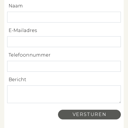
Beheren
Naam
Projectbegeleiding
Zoeken
E-Mailadres
Spanje
Telefoonnummer
Aanbod
Bericht
Over ons
Contact