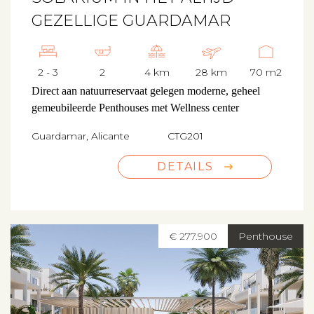
GEZELLIGE GUARDAMAR
2 - 3
2
4 km
28 km
70 m2
Direct aan natuurreservaat gelegen moderne, geheel
gemeubileerde Penthouses met Wellness center
Guardamar, Alicante
CTG201
DETAILS
€ 277.900
Penthouse