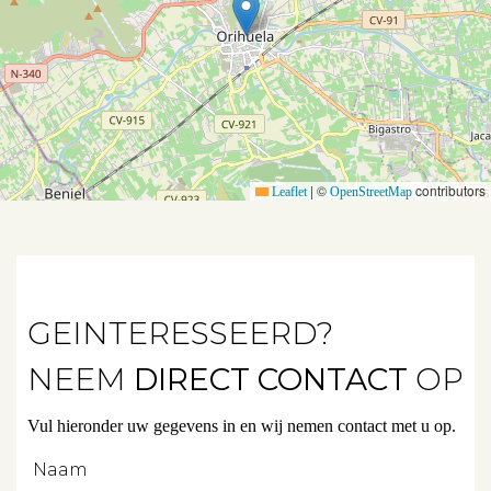
Aanbod
Koopwoningen
|
©
contributors
Leaflet
OpenStreetMap
Huurwoningen
Verkocht
Verhuurd
GEINTERESSEERD?
NEEM
DIRECT CONTACT
OP
Diensten
Vul hieronder uw gegevens in en wij nemen contact met u op.
Verkopen
Naam