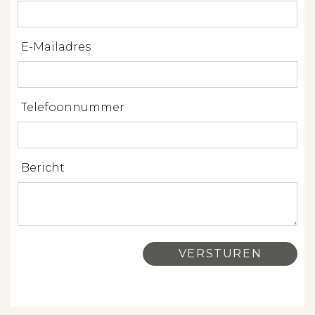
Verhuren
Beleggen
E-Mailadres
Beheren
Projectbegeleiding
Telefoonnummer
Zoeken
Bericht
Spanje
Aanbod
Over ons