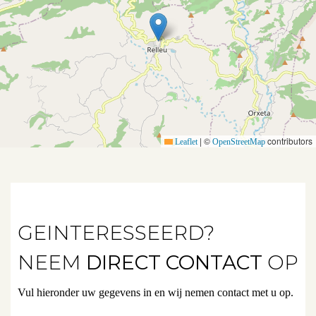
Verkopen
Verhuren
Beleggen
Beheren
Projectbegeleiding
|
©
contributors
Leaflet
OpenStreetMap
Zoeken
Spanje
GEINTERESSEERD?
Aanbod
NEEM
DIRECT CONTACT
OP
Vul hieronder uw gegevens in en wij nemen contact met u op.
Over ons