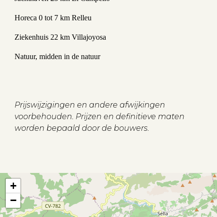
Horeca 0 tot 7 km Relleu
Ziekenhuis 22 km Villajoyosa
Natuur, midden in de natuur
Aanbod
Koopwoningen
Prijswijzigingen en andere afwijkingen
voorbehouden. Prijzen en definitieve maten
Huurwoningen
worden bepaald door de bouwers.
Verkocht
Verhuurd
+
Diensten
−