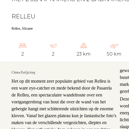
RELLEU
Relleu, Alicante
2
2
23 km
50 km
gewen
Omschrijving
buurt
Het op dit moment zeer populaire gebied van Relleu is
mark
een ware eye-catcher en mede bekend door de Pasarela
gezel
de Relleu, een spectaculaire wandelroute over een
Deze 
voetgangersbrug van hout die over de wand van het
word
gebergte hangt met schitterende uitzichten op de enorme
ener
kloven. Vanaf het glazen plateau kun je fantastische foto’s
licht
maken van de verschillende vergezichten, dieptes en
K
slaa