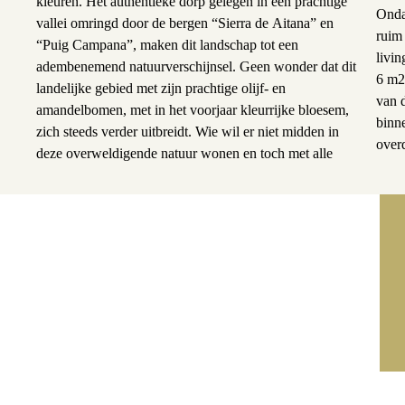
kleuren. Het authentieke dorp gelegen in een prachtige
Onda
vallei omringd door de bergen “Sierra de Aitana” en
ruim 
“Puig Campana”, maken dit landschap tot een
livi
adembenemend natuurverschijnsel. Geen wonder dat dit
6 m2
landelijke gebied met zijn prachtige olijf- en
van 
amandelbomen, met in het voorjaar kleurrijke bloesem,
binn
zich steeds verder uitbreidt. Wie wil er niet midden in
overd
deze overweldigende natuur wonen en toch met alle