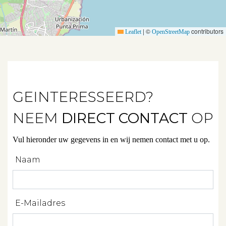
Verkocht
|
©
contributors
Leaflet
OpenStreetMap
Verhuurd
Diensten
GEINTERESSEERD?
Verkopen
NEEM
DIRECT CONTACT
OP
Verhuren
Vul hieronder uw gegevens in en wij nemen contact met u op.
Beleggen
Naam
Beheren
Projectbegeleiding
E-Mailadres
Zoeken