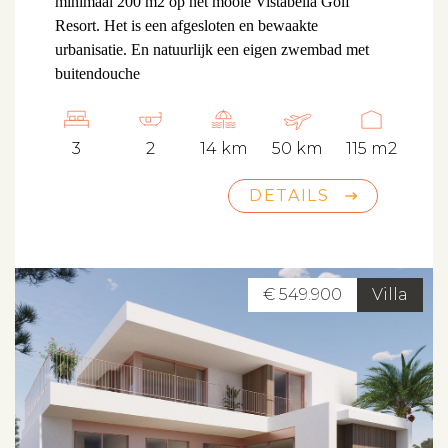
minimaal 200 m2 op het mooie Vistabella Golf
Resort. Het is een afgesloten en bewaakte
urbanisatie. En natuurlijk een eigen zwembad met
buitendouche
3
2
14 km
50 km
115 m2
DETAILS
€ 549.900
Villa