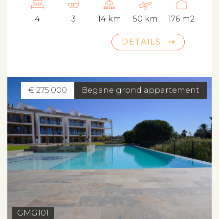
4
3
14 km
50 km
176 m2
DETAILS
€ 275.000
Begane grond appartement
GMG101