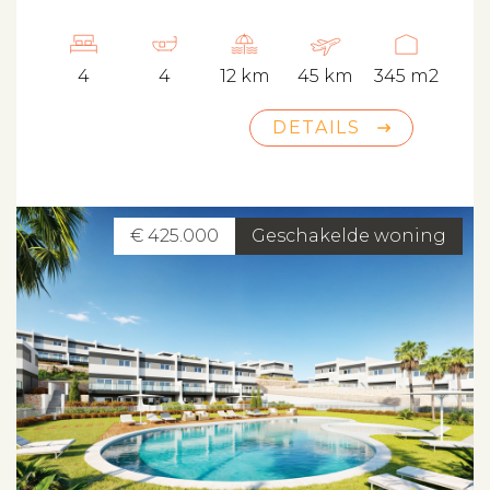
4
4
12 km
45 km
345 m2
DETAILS
€ 425.000
Geschakelde woning