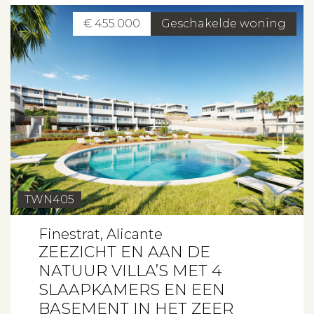
Beleggen
€ 455.000
Geschakelde woning
Beheren
Projectbegeleiding
Zoeken
Spanje
TWN405
Aanbod
Finestrat, Alicante
ZEEZICHT EN AAN DE
Over ons
NATUUR VILLA’S MET 4
SLAAPKAMERS EN EEN
Contact
BASEMENT IN HET ZEER