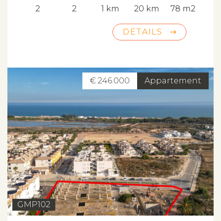
2
2
1 km
20 km
78 m2
DETAILS
€ 246.000
Appartement
GMP102