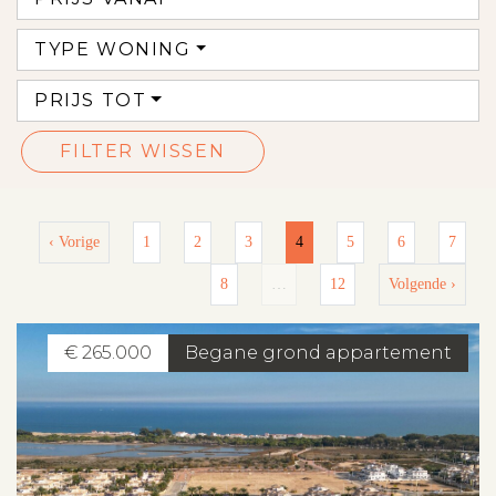
TYPE WONING
PRIJS TOT
FILTER WISSEN
‹ Vorige
1
2
3
4
5
6
7
8
…
12
Volgende ›
€ 265.000
Begane grond appartement