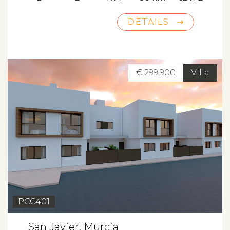
DETAILS
€ 299.900
Villa
PCC401
San Javier, Murcia