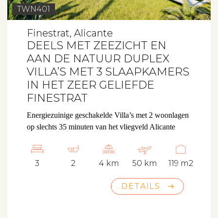
TWN401
Finestrat, Alicante
Aanbod
DEELS MET ZEEZICHT EN
AAN DE NATUUR DUPLEX
Koopwoningen
VILLA’S MET 3 SLAAPKAMERS
IN HET ZEER GELIEFDE
Huurwoningen
FINESTRAT
Verkocht
Energiezuinige geschakelde Villa’s met 2 woonlagen
Verhuurd
op slechts 35 minuten van het vliegveld Alicante
Diensten
3
2
4 km
50 km
119 m2
DETAILS
Verkopen
Verhuren