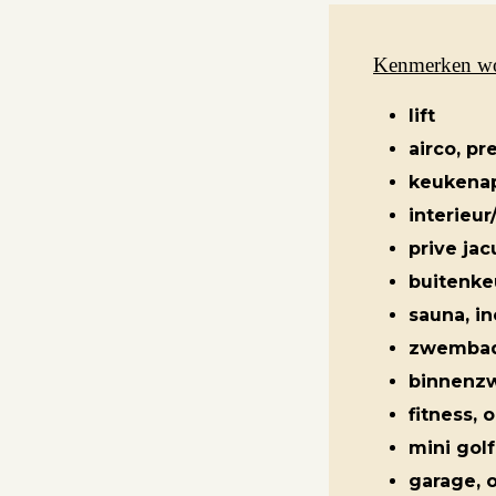
Kenmerken w
Aanbod
lift
airco, pre
Koopwoningen
keukenap
Huurwoningen
interieur
prive jac
Verkocht
buitenke
Verhuurd
sauna, in
zwembad
binnenz
Diensten
fitness, 
mini golf
garage, 
Verkopen