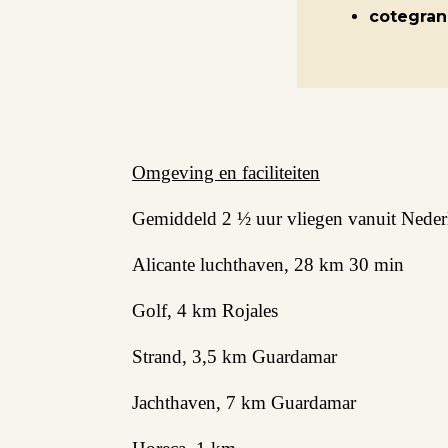
cotegran
Verhuren
Beleggen
Beheren
Projectbegeleiding
Omgeving en faciliteiten
Zoeken
Gemiddeld 2 ½ uur vliegen vanuit Nederl
Alicante luchthaven, 28 km 30 min
Spanje
Golf, 4 km Rojales
Strand, 3,5 km Guardamar
Aanbod
Jachthaven, 7 km Guardamar