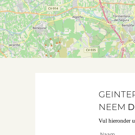
GEINTE
NEEM
D
Vul hieronder 
Naam