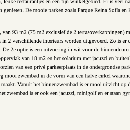
, leuke restaurantjes en een fijn winkelgebied. Er is veel 
en genieten. De mooie parken zoals Parque Reina Sofía en 
, van 93 m2 (75 m2 exclusief de 2 terrasoverkappingen) m
n 2 verschillende interieurs worden uitgevoerd. Zo is er de
 De 2e optie is een uitvoering in wit voor de binnendeuren,
een oppervlak van 18 m2 en het solarium met jacuzzi en bui
orzien van een privé parkeerplaats in de ondergrondse pa
 erg mooi zwembad in de vorm van een halve cirkel waaron
nd maakt. Vanuit het binnenzwembad is er mooi uitzicht op
t zwembad is er ook een jacuzzi, minigolf en er staan gym