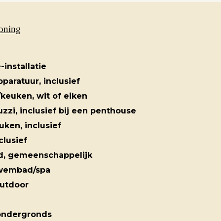
oning
Over ons
-installatie
paratuur, inclusief
Contact
/keuken, wit of eiken
uzzi, inclusief bij een penthouse
uken, inclusief
clusief
, gemeenschappelijk
wembad/spa
outdoor
ondergronds