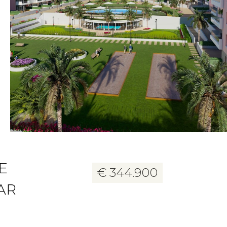
24 foto's
E
€ 344.900
AR