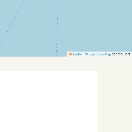
|
©
contributors
Leaflet
OpenStreetMap