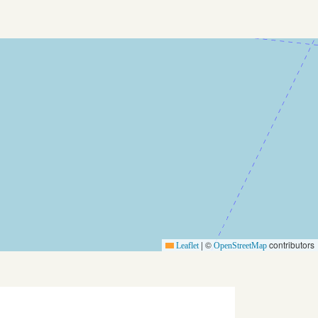
|
©
contributors
Leaflet
OpenStreetMap