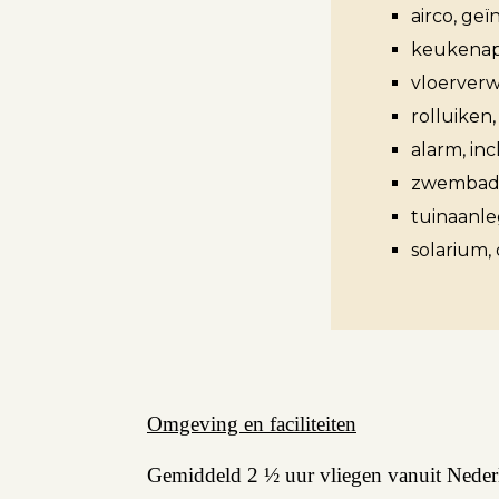
airco, ge
keukenap
vloerverw
Aanbod
rolluiken,
alarm, inc
Koopwoningen
zwembad,
Huurwoningen
tuinaanleg
solarium, 
Verkocht
Verhuurd
Diensten
Omgeving en faciliteiten
Gemiddeld 2 ½ uur vliegen vanuit Nederl
Verkopen