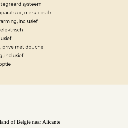
ïntegreerd systeem
paratuur, merk bosch
arming, inclusief
Over ons
 elektrisch
lusief
 prive met douche
Contact
, inclusief
optie
and of België naar Alicante