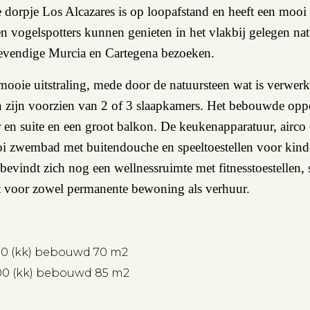
ige dorpje Los Alcazares is op loopafstand en heeft een mo
en vogelspotters kunnen genieten in het vlakbij gelegen na
 levendige Murcia en Cartegena bezoeken.
ooie uitstraling, mede door de natuursteen wat is verwerk
n zijn voorzien van 2 of 3 slaapkamers. Het bebouwde oppe
n suite en een groot balkon. De keukenapparatuur, airco en
i zwembad met buitendouche en speeltoestellen voor kinde
indt zich nog een wellnessruimte met fitnesstoestellen, s
t voor zowel permanente bewoning als verhuur.
,00 (kk) bebouwd 70 m2
,00 (kk) bebouwd 85 m2