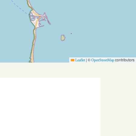
|
©
contributors
Leaflet
OpenStreetMap