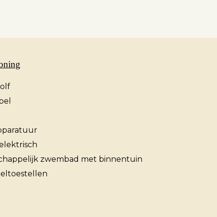
Over ons
oning
Contact
golf
bel
paratuur
elektrisch
happelijk zwembad met binnentuin
eltoestellen