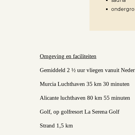
sauna
ondergro
Verhuren
Beleggen
Beheren
Projectbegeleiding
Omgeving en faciliteiten
Zoeken
Gemiddeld 2 ½ uur vliegen vanuit Nederl
Murcia Luchthaven 35 km 30 minuten
Spanje
Alicante luchthaven 80 km 55 minuten
Aanbod
Golf, op golfresort La Serena Golf
Strand 1,5 km