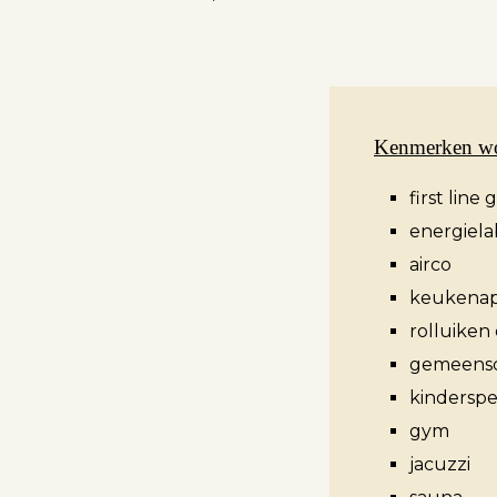
Aanbod
Kenmerken w
Koopwoningen
first line 
Huurwoningen
energiela
Verkocht
airco
Verhuurd
keukenap
rolluiken 
gemeensc
kinderspe
Diensten
gym
jacuzzi
Verkopen