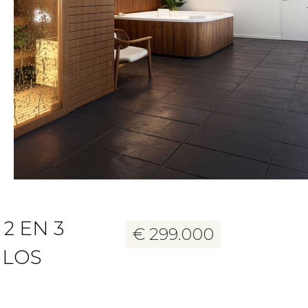
16 foto's
2 EN 3
€ 299.000
 LOS