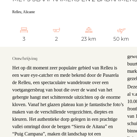
Relleu, Alicante
3
2
23 km
50 km
gewen
Omschrijving
buurt
Het op dit moment zeer populaire gebied van Relleu is
mark
een ware eye-catcher en mede bekend door de Pasarela
gezel
de Relleu, een spectaculaire wandelroute over een
Deze 
voetgangersbrug van hout die over de wand van het
al v
gebergte hangt met schitterende uitzichten op de enorme
10.0
kloven. Vanaf het glazen plateau kun je fantastische foto’s
fron
maken van de verschillende vergezichten, dieptes en
K
van 1
kleuren. Het authentieke dorp gelegen in een prachtige
schui
vallei omringd door de bergen “Sierra de Aitana” en
binn
“Puig Campana”, maken dit landschap tot een