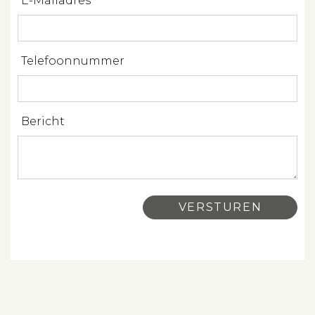
E-Mailadres
Verhuren
Beleggen
Telefoonnummer
Beheren
Projectbegeleiding
Bericht
Zoeken
Spanje
Aanbod
Over ons