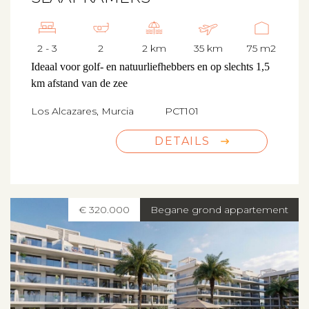
2 - 3
2
2 km
35 km
75 m2
Ideaal voor golf- en natuurliefhebbers en op slechts 1,5
km afstand van de zee
Los Alcazares, Murcia
PCT101
DETAILS
€ 320.000
Begane grond appartement