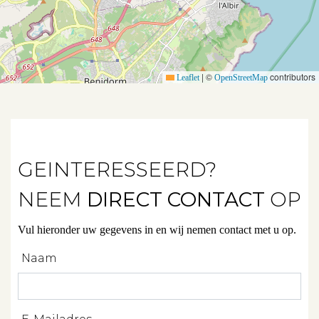
Aanbod
|
©
contributors
Leaflet
OpenStreetMap
Koopwoningen
Huurwoningen
GEINTERESSEERD?
Verkocht
NEEM
DIRECT CONTACT
OP
Verhuurd
Vul hieronder uw gegevens in en wij nemen contact met u op.
Naam
Diensten
Verkopen