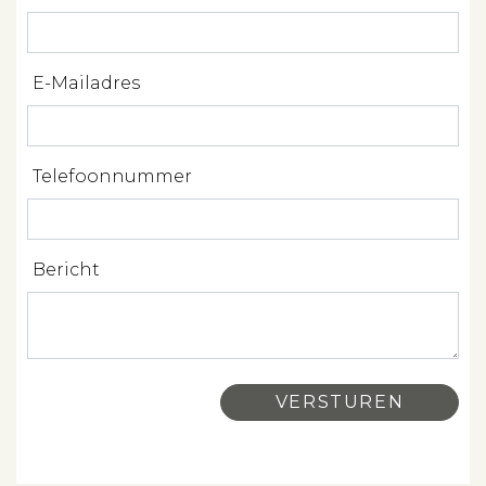
Zoeken
E-Mailadres
Spanje
Aanbod
Telefoonnummer
Over ons
Bericht
Contact