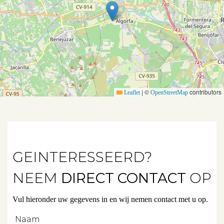
Huurwoningen
Verkocht
Verhuurd
|
©
contributors
Diensten
Leaflet
OpenStreetMap
Verkopen
Verhuren
GEINTERESSEERD?
Beleggen
NEEM
DIRECT CONTACT
OP
Beheren
Vul hieronder uw gegevens in en wij nemen contact met u op.
Projectbegeleiding
Naam