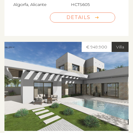
Algorfa, Alicante
HCTS605
DETAILS
€ 949.900
Villa