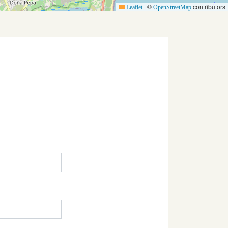
|
©
contributors
Leaflet
OpenStreetMap