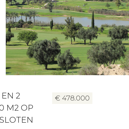
20 foto's
 EN 2
€ 478.000
0 M2 OP
ESLOTEN