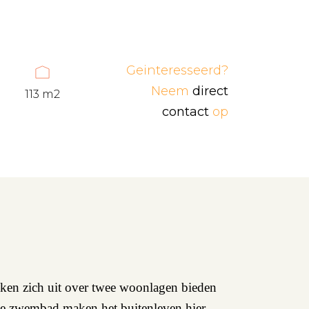
Geinteresseerd?
Neem
direct
113 m2
contact
op
rekken zich uit over twee woonlagen bieden
nde zwembad maken het buitenleven hier