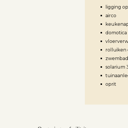
ligging op
airco
Aanbod
keukenap
domotica
vloerver
Koopwoningen
rolluiken 
Huurwoningen
zwembad 
Verkocht
solarium
tuinaanle
Verhuurd
oprit
Diensten
Verkopen