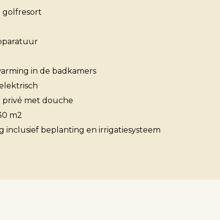
 golfresort
Over ons
paratuur
warming in de badkamers
Contact
elektrisch
privé met douche
 30 m2
g inclusief beplanting en irrigatiesysteem