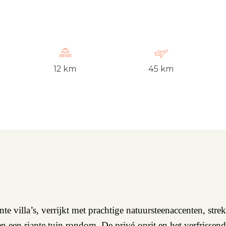
12 km
45 km
te villa’s, verrijkt met prachtige natuursteenaccenten, st
 een riante tuin rondom. De privé-oprit en het verfrisse