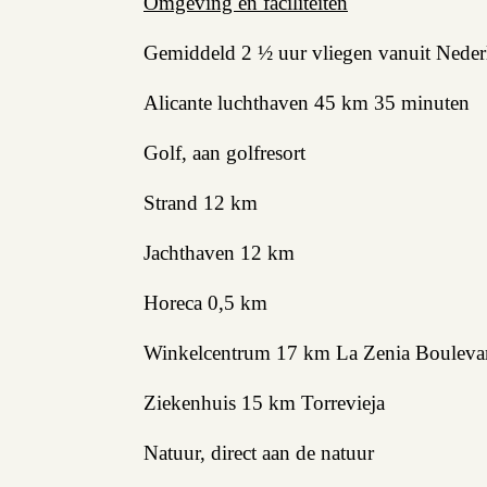
Omgeving en faciliteiten
Verhuren
Gemiddeld 2 ½ uur vliegen vanuit Nederl
Beleggen
Alicante luchthaven 45 km 35 minuten
Beheren
Golf, aan golfresort
Projectbegeleiding
Strand 12 km
Zoeken
Jachthaven 12 km
Horeca 0,5 km
Spanje
Winkelcentrum 17 km La Zenia Bouleva
Aanbod
Ziekenhuis 15 km Torrevieja
Natuur, direct aan de natuur