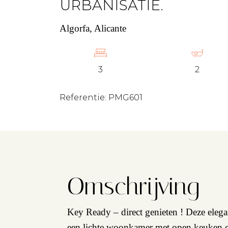
URBANISATIE.
Algorfa, Alicante
3
2
Referentie: PMG601
Omschrijving
Key Ready – direct genieten ! Deze elegan
een lichte woonkamer met open keuken en