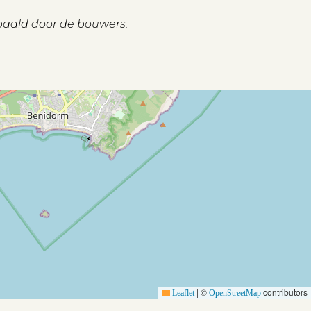
paald door de bouwers.
|
©
contributors
Leaflet
OpenStreetMap