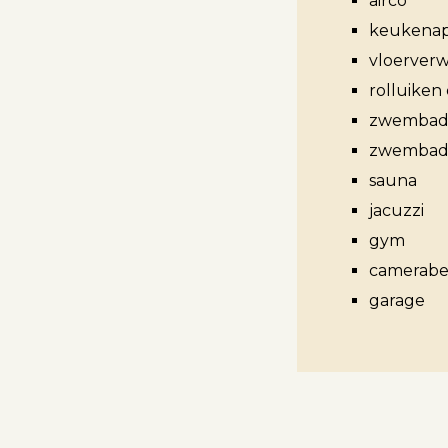
airco
keukenap
vloerver
Aanbod
rolluiken 
zwembad 
Koopwoningen
zwembad 
sauna
Huurwoningen
jacuzzi
Verkocht
gym
Verhuurd
camerabev
garage
Diensten
Verkopen