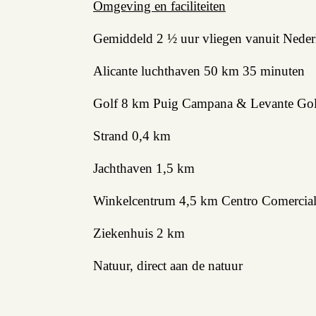
Omgeving en faciliteiten
Verhuren
Gemiddeld 2 ½ uur vliegen vanuit Nederl
Beleggen
Alicante luchthaven 50 km 35 minuten
Beheren
Golf 8 km Puig Campana & Levante Gol
Projectbegeleiding
Zoeken
Strand 0,4 km
Jachthaven 1,5 km
Winkelcentrum 4,5 km Centro Comercial
Spanje
Ziekenhuis 2 km
Aanbod
Natuur, direct aan de natuur