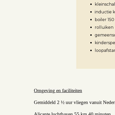
kleinschal
inductie 
boiler 150 
Aanbod
rolluiken
gemeensc
Koopwoningen
kinderspe
Huurwoningen
loopafsta
Verkocht
Verhuurd
Omgeving en faciliteiten
Diensten
Gemiddeld 2 ½ uur vliegen vanuit Nederl
Verkopen
Alicante luchthaven 55 km 40 minuten