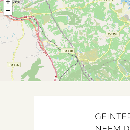
+
−
GEINTE
NEEM
D