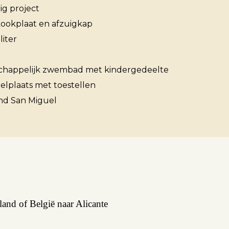
ig project
kookplaat en afzuigkap
liter
Over ons
happelijk zwembad met kindergedeelte
elplaats met toestellen
Contact
nd San Miguel
and of België naar Alicante