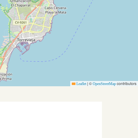
|
©
contributors
Leaflet
OpenStreetMap