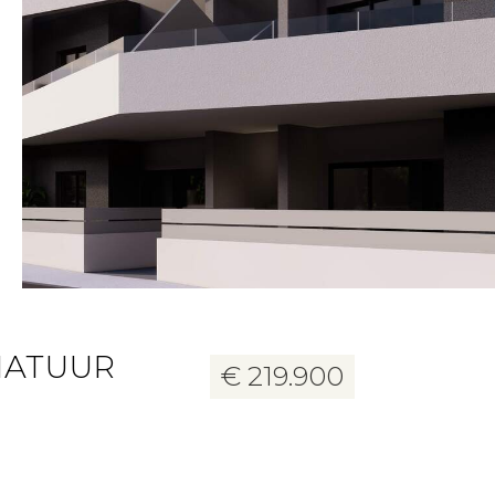
16 foto's
NATUUR
€ 219.900