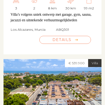
3
2
8 km
30 km
99 m2
Villa’s volgens uniek ontwerp met garage, gym, sauna,
jacuzzi en uitstekende verhuurmogelijkheden
Los Alcazares, Murcia
ABQ301
DETAILS
€ 539.900
Villa