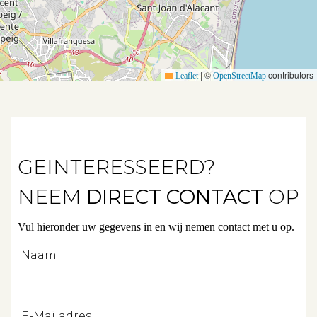
Verhuurd
Diensten
|
©
contributors
Leaflet
OpenStreetMap
Verkopen
Verhuren
GEINTERESSEERD?
Beleggen
NEEM
DIRECT CONTACT
OP
Beheren
Vul hieronder uw gegevens in en wij nemen contact met u op.
Projectbegeleiding
Naam
Zoeken
E-Mailadres