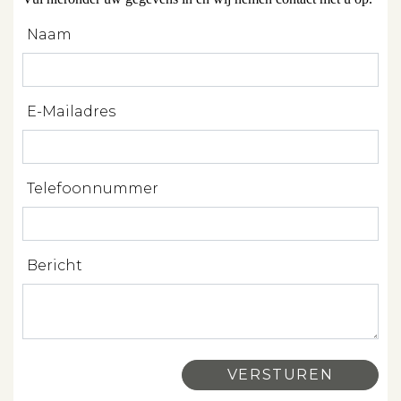
Naam
Over ons
Contact
E-Mailadres
Telefoonnummer
Bericht