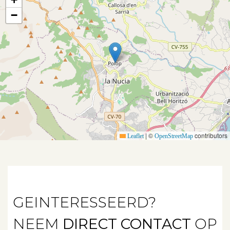
−
Aanbod
|
©
contributors
Leaflet
OpenStreetMap
Koopwoningen
Huurwoningen
Verkocht
GEINTERESSEERD?
Verhuurd
NEEM
DIRECT CONTACT
OP