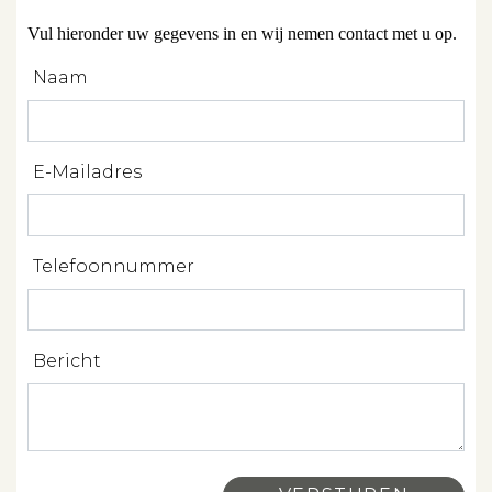
Diensten
Vul hieronder uw gegevens in en wij nemen contact met u op.
Naam
Verkopen
Verhuren
E-Mailadres
Beleggen
Beheren
Telefoonnummer
Projectbegeleiding
Zoeken
Bericht
Spanje
Aanbod